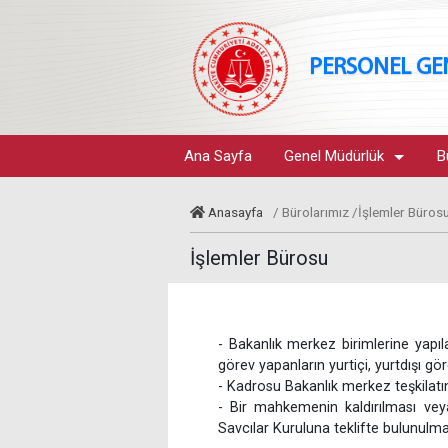
PERSONEL G
Ana Sayfa
Genel Müdürlük
B
Anasayfa
/ Bürolarımız /İşlemler Büros
İşlemler Bürosu
- Bakanlık merkez birimlerine yapıl
görev yapanların yurtiçi, yurtdışı gö
- Kadrosu Bakanlık merkez teşkilatınd
- Bir mahkemenin kaldırılması veya
Savcılar Kuruluna teklifte bulunulma