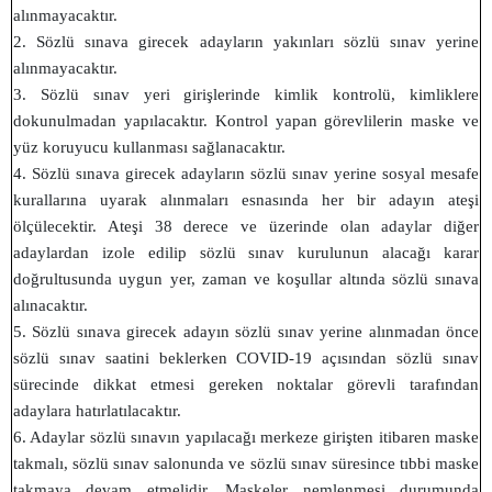
alınmayacaktır.
2. Sözlü sınava girecek adayların yakınları sözlü sınav yerine
alınmayacaktır.
3. Sözlü sınav yeri girişlerinde kimlik kontrolü, kimliklere
dokunulmadan yapılacaktır. Kontrol yapan görevlilerin maske ve
yüz koruyucu kullanması sağlanacaktır.
4. Sözlü sınava girecek adayların sözlü sınav yerine sosyal mesafe
kurallarına uyarak alınmaları esnasında her bir adayın ateşi
ölçülecektir. Ateşi 38 derece ve üzerinde olan adaylar diğer
adaylardan izole edilip sözlü sınav kurulunun alacağı karar
doğrultusunda uygun yer, zaman ve koşullar altında sözlü sınava
alınacaktır.
5. Sözlü sınava girecek adayın sözlü sınav yerine alınmadan önce
sözlü sınav saatini beklerken COVID-19 açısından sözlü sınav
sürecinde dikkat etmesi gereken noktalar görevli tarafından
adaylara hatırlatılacaktır.
6. Adaylar sözlü sınavın yapılacağı merkeze girişten itibaren maske
takmalı, sözlü sınav salonunda ve sözlü sınav süresince tıbbi maske
takmaya devam etmelidir. Maskeler nemlenmesi durumunda