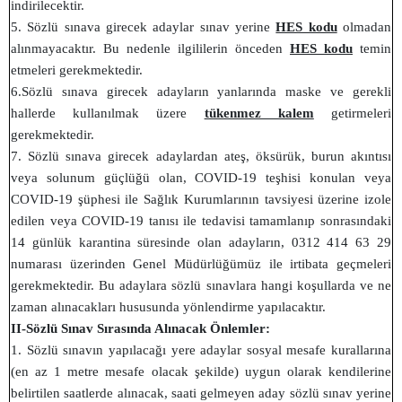
indirilecektir.
5. Sözlü sınava girecek adaylar sınav yerine
HES kodu
olmadan
alınmayacaktır. Bu nedenle ilgililerin önceden
HES kodu
temin
etmeleri gerekmektedir.
6.Sözlü sınava girecek adayların yanlarında maske ve gerekli
hallerde kullanılmak üzere
tükenmez kalem
getirmeleri
gerekmektedir.
7. Sözlü sınava girecek adaylardan ateş, öksürük, burun akıntısı
veya solunum güçlüğü olan, COVID-19 teşhisi konulan veya
COVID-19 şüphesi ile Sağlık Kurumlarının tavsiyesi üzerine izole
edilen veya COVID-19 tanısı ile tedavisi tamamlanıp sonrasındaki
14 günlük karantina süresinde olan adayların, 0312 414 63 29
numarası üzerinden Genel Müdürlüğümüz ile irtibata geçmeleri
gerekmektedir. Bu adaylara sözlü sınavlara hangi koşullarda ve ne
zaman alınacakları hususunda yönlendirme yapılacaktır.
II-Sözlü Sınav Sırasında Alınacak Önlemler:
1. Sözlü sınavın yapılacağı yere adaylar sosyal mesafe kurallarına
(en az 1 metre mesafe olacak şekilde) uygun olarak kendilerine
belirtilen saatlerde alınacak, saati gelmeyen aday sözlü sınav yerine