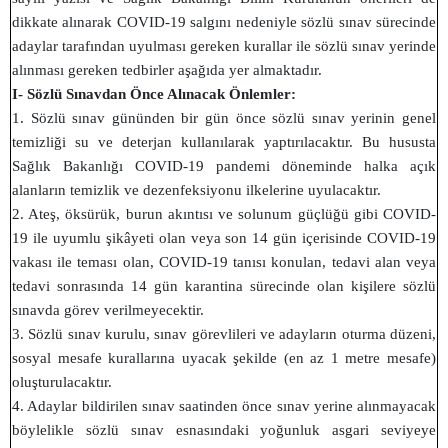
dikkate alınarak COVID-19 salgını nedeniyle sözlü sınav sürecinde
adaylar tarafından uyulması gereken kurallar ile sözlü sınav yerinde
alınması gereken tedbirler aşağıda yer almaktadır.
I- Sözlü Sınavdan Önce Alınacak Önlemler:
1. Sözlü sınav gününden bir gün önce sözlü sınav yerinin genel
temizliği su ve deterjan kullanılarak yaptırılacaktır. Bu hususta
Sağlık Bakanlığı COVID-19 pandemi döneminde halka açık
alanların temizlik ve dezenfeksiyonu ilkelerine uyulacaktır.
2. Ateş, öksürük, burun akıntısı ve solunum güçlüğü gibi COVID-
19 ile uyumlu şikâyeti olan veya son 14 gün içerisinde COVID-19
vakası ile teması olan, COVID-19 tanısı konulan, tedavi alan veya
tedavi sonrasında 14 gün karantina sürecinde olan kişilere sözlü
sınavda görev verilmeyecektir.
3. Sözlü sınav kurulu, sınav görevlileri ve adayların oturma düzeni,
sosyal mesafe kurallarına uyacak şekilde (en az 1 metre mesafe)
oluşturulacaktır.
4. Adaylar bildirilen sınav saatinden önce sınav yerine alınmayacak
böylelikle sözlü sınav esnasındaki yoğunluk asgari seviyeye