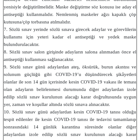
yenisiyle değiştirilmelidir. Maske değiştirme söz konusu ise aday el
antiseptiği kullanmalıdır. Nemlenmiş maskeler ağzı kapaklı çöp
kutusuna/çöp torbasına atılmalıdır.
7. Sözlü sınav yerinde sözlü sınava girecek adaylar ve görevlilerin
kullanımı için yeteri kadar el antiseptiği ve yedek maske
bulundurulacaktır.
8. Sözlü sınav salon girişinde adayların salona alınmadan önce el
antiseptiği kullanması sağlanacaktır.
9. Sözlü sınav günü adaylardan ateş, öksürük, burun akıntısı ve
solunum güçlüğü gibi COVID-19’u düşündürecek şikâyetleri
olanlar ile son 14 gün içerisinde kesin COVID-19 vakası ile teması
olan adayların belirlenmesi durumunda diğer adaylardan izole
edilip sözlü sınav kurulunun alacağı karar doğrultusunda uygun
yer, zaman ve koşullar altında sözlü sınava alınacaktır.
10. Sözlü sınav günü adaylardan kesin COVID-19 tanısı olduğu
tespit edilenler ile kesin COVID-19 tanısı ile tedavisi tamamlanıp
sonrasındaki 14 günlük karantina süresinde olanlar diğer
adaylardan izole edilip sözlü sınav kurulunun alacağı karar