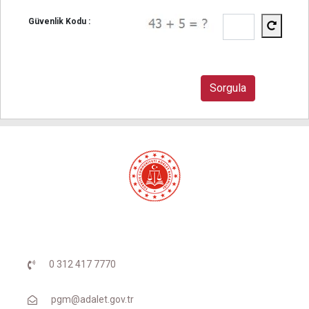
Güvenlik Kodu :
0 312 417 7770
pgm@adalet.gov.tr