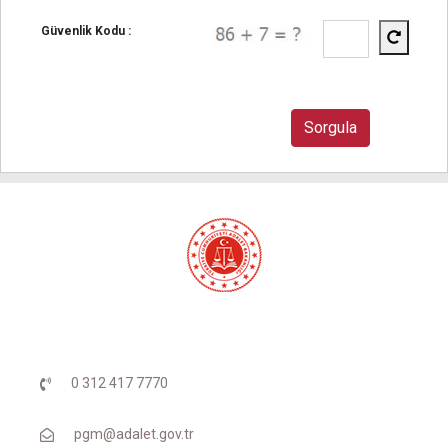
Güvenlik Kodu :
0 312 417 7770
pgm@adalet.gov.tr