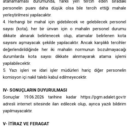
atanamaması durumunda, farklı yeri tercih eden sıradaki
personelin puanı daha düşük olsa bile tercih ettiği mahale
yerleştirilmesi yapılacaktır.
4. Herhangi bir mahal için gidebilecek ve gelebilecek personel
sayısı (kota); her bir ünvan için o mahalin personel durumu
dikkate alınarak belirlenecek olup, atamalar belirlenen kota
sayısını aşmayacak şekilde yapılacaktır. Ancak karşılıklı tercihler
değerlendirildiğinde her iki mahalin normunun bozulmayacağı
durumlarda kota sayısı dikkate alınmayarak atama işlemi
yapılabilecektir.
5. Yazı işleri ve idari işler müdürleri hariç diğer personelin
komisyon içi nakil talebi kabul edilmeyecektir.
IV- SONUÇLARIN DUYURULMASI
Sonuçlar 19.06.2026 tarihine kadar https://pgm.adalet.gov.tr
adresli internet sitesinde ilan edilecek olup, ayrıca yazılı bildirim
yapılmayacaktır.
V- İTİRAZ VE FERAGAT