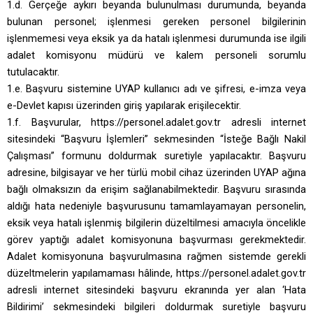
1.d. Gerçeğe aykırı beyanda bulunulması durumunda, beyanda
bulunan personel; işlenmesi gereken personel bilgilerinin
işlenmemesi veya eksik ya da hatalı işlenmesi durumunda ise ilgili
adalet komisyonu müdürü ve kalem personeli sorumlu
tutulacaktır.
1.e. Başvuru sistemine UYAP kullanıcı adı ve şifresi, e-imza veya
e-Devlet kapısı üzerinden giriş yapılarak erişilecektir.
1.f. Başvurular,
https://
personel.adalet.gov.tr adresli internet
sitesindeki “Başvuru İşlemleri” sekmesinden “İsteğe Bağlı Nakil
Çalışması” formunu doldurmak suretiyle yapılacaktır. Başvuru
adresine, bilgisayar ve her türlü mobil cihaz üzerinden UYAP ağına
bağlı olmaksızın da erişim sağlanabilmektedir. Başvuru sırasında
aldığı hata nedeniyle başvurusunu tamamlayamayan personelin,
eksik veya hatalı işlenmiş bilgilerin düzeltilmesi amacıyla öncelikle
görev yaptığı adalet komisyonuna başvurması gerekmektedir.
Adalet komisyonuna başvurulmasına rağmen sistemde gerekli
düzeltmelerin yapılamaması hâlinde, https://personel.adalet.gov.tr
adresli internet sitesindeki başvuru ekranında yer alan ‘Hata
Bildirimi’ sekmesindeki bilgileri doldurmak suretiyle başvuru