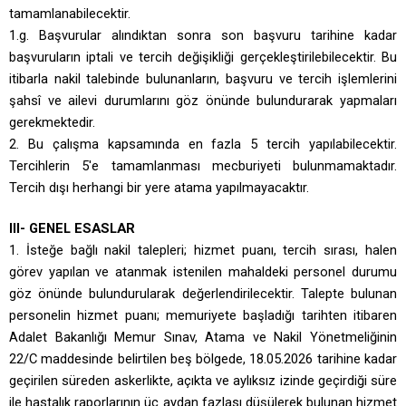
tamamlanabilecektir.
1.g. Başvurular alındıktan sonra son başvuru tarihine kadar
başvuruların iptali ve tercih değişikliği gerçekleştirilebilecektir
. Bu
itibarla nakil talebinde bulunanların, başvuru ve tercih işlemlerini
şahsî ve ailevi durumlarını göz önünde bulundurarak yapmaları
gerekmektedir.
2. Bu çalışma kapsamında en fazla 5 tercih yapılabilecektir.
Tercihlerin 5'e tamamlanması mecburiyeti bulunmamaktadır.
Tercih dışı herhangi bir yere atama yapılmayacaktır.
III- GENEL ESASLAR
1. İsteğe bağlı nakil talepleri; hizmet puanı, tercih sırası, halen
görev yapılan ve atanmak istenilen mahaldeki personel durumu
göz önünde bulundurularak değerlendirilecektir. Talepte bulunan
personelin hizmet puanı; memuriyete başladığı tarihten itibaren
Adalet Bakanlığı Memur Sınav, Atama ve Nakil Yönetmeliğinin
22/C maddesinde belirtilen beş bölgede, 18.05.2026 tarihine kadar
geçirilen süreden askerlikte, açıkta ve aylıksız izinde geçirdiği süre
ile hastalık raporlarının üç aydan fazlası düşülerek bulunan hizmet