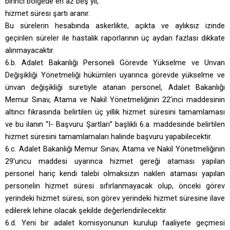
birinci bölgede en az beş yıl,
hizmet süresi şartı aranır.
Bu sürelerin hesabında askerlikte, açıkta ve aylıksız izinde
geçirilen süreler ile hastalık raporlarının üç aydan fazlası dikkate
alınmayacaktır.
6.b. Adalet Bakanlığı Personeli Görevde Yükselme ve Unvan
Değişikliği Yönetmeliği hükümleri uyarınca görevde yükselme ve
ünvan değişikliği suretiyle atanan personel,
Adalet Bakanlığı
Memur Sınav, Atama ve Nakil Yönetmeliğinin 22’inci maddesinin
altıncı fıkrasında belirtilen
üç yıllık hizmet süresini tamamlaması
ve bu ilanın “I- Başvuru Şartları” başlıklı
6.a. maddesinde belirtilen
hizmet süresini tamamlamaları halinde başvuru yapabilecektir.
6.c. Adalet Bakanlığı Memur Sınav, Atama ve Nakil Yönetmeliğinin
29’uncu maddesi uyarınca hizmet gereği ataması yapılan
personel hariç
kendi
talebi olmaksızın naklen ataması yapılan
personelin hizmet süresi sıfırlanmayacak olup, önceki görev
yerindeki hizmet süresi, son görev yerindeki hizmet süresine ilave
edilerek lehine olacak şekilde değerlendirilecektir.
6.d. Yeni bir adalet komisyonunun kurulup faaliyete geçmesi