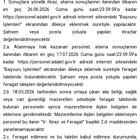
1.
Sonuçlara yönelik itiraz
, atama sonuçlarının ilanından itibaren
en geç
26.06.2026 Cuma günü saat:23:59:59'a kadar
https://personel.adalet.gov.tr adresli internet sitesindeki “Başvuru
İşlemleri” ekranından dilekçe eklenmek suretiyle yapılacaktır.
Şahsen veya posta yoluyla yapılan itirazlar
değerlendirilmeyecektir.
2.a. Atanmaya hak kazanan personel, atama sonuçlarının
ilanından itibaren en geç 17.07.2026 Cuma günü saat:23:59:59’a
kadar https://personel.adalet.gov.tr adresli internet sitesindeki
“Başvuru İşlemleri” ekranından dilekçe eklemek suretiyle feragat
talebinde bulunabilecektir.
Şahsen veya posta yoluyla yapılan
feragat talepleri değerlendirilmeyecektir.
2.b. 18.05.2026 tarihinden sonra ortaya çıkan aile birliği, sağlık
veya can güvenliği mazeretleri sebebiyle feragat talebinde
bulunan personelin ayrıca mazeretlerine ilişkin belgeleri de
eklemesi gerekmektedir. Mazeretlerine ilişkin belgeleri eklemeyen
personel bu ilanın “V- İtiraz ve Feragat” başlıklı 2.d. maddesinden
yararlanamayacaktır.
2.c. Feragat edilmesi ve bu talebin kabul edilmesi durumunda,