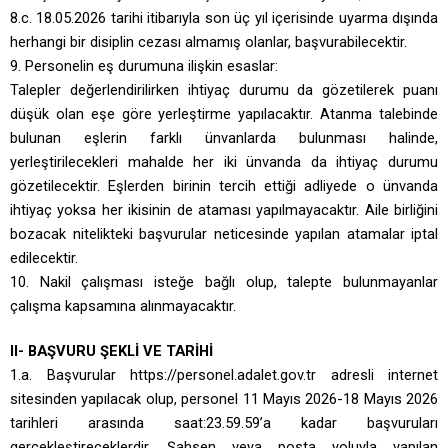
8.c. 18.05.2026 tarihi itibarıyla son üç yıl içerisinde uyarma dışında
herhangi bir disiplin cezası almamış olanlar, başvurabilecektir.
9. Personelin eş durumuna ilişkin esaslar:
Talepler değerlendirilirken ihtiyaç durumu da gözetilerek puanı
düşük olan eşe göre yerleştirme yapılacaktır. Atanma talebinde
bulunan eşlerin farklı ünvanlarda bulunması halinde,
yerleştirilecekleri mahalde her iki ünvanda da ihtiyaç durumu
gözetilecektir. Eşlerden birinin tercih ettiği adliyede o ünvanda
ihtiyaç yoksa her ikisinin de ataması yapılmayacaktır. Aile birliğini
bozacak nitelikteki başvurular neticesinde yapılan atamalar iptal
edilecektir.
10. Nakil çalışması isteğe bağlı olup, talepte bulunmayanlar
çalışma kapsamına alınmayacaktır.
II- BAŞVURU ŞEKLİ VE TARİHİ
1.a.
Başvurular https://personel.adalet.gov.tr adresli internet
sitesinden yapılacak olup, personel
11 Mayıs 2026-18 Mayıs 2026
tarihleri arasında saat:23.59.59’a kadar
başvuruları
gerçekleştireceklerdir. Şahsen veya posta yoluyla yapılan