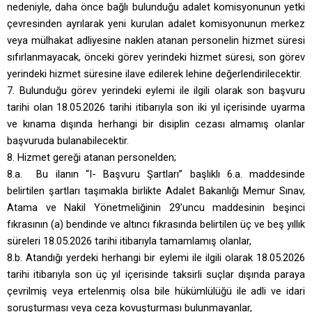
nedeniyle, daha önce bağlı bulunduğu adalet komisyonunun yetki
çevresinden ayrılarak yeni kurulan adalet komisyonunun merkez
veya mülhakat adliyesine naklen atanan personelin hizmet süresi
sıfırlanmayacak, önceki görev yerindeki hizmet süresi, son görev
yerindeki hizmet süresine ilave edilerek lehine değerlendirilecektir.
7. Bulunduğu görev yerindeki eylemi ile ilgili olarak son başvuru
tarihi olan 18.05.2026 tarihi itibarıyla son iki yıl içerisinde uyarma
ve kınama dışında herhangi bir disiplin cezası almamış olanlar
başvuruda bulanabilecektir.
8. Hizmet gereği atanan personelden;
8.a. Bu ilanın “I
-
Başvuru Şartları” başlıklı 6.a. maddesinde
belirtilen şartları taşımakla birlikte Adalet Bakanlığı Memur Sınav,
Atama ve Nakil Yönetmeliğinin 29’uncu maddesinin beşinci
fıkrasının (a) bendinde ve altıncı fıkrasında belirtilen üç ve beş yıllık
süreleri 18.05.2026 tarihi itibarıyla tamamlamış olanlar,
8.b. Atandığı yerdeki herhangi bir eylemi ile ilgili olarak 18.05.2026
tarihi itibarıyla son üç yıl içerisinde taksirli suçlar dışında paraya
çevrilmiş veya ertelenmiş olsa bile hükümlülüğü ile adli ve idari
soruşturması veya ceza kovuşturması bulunmayanlar,