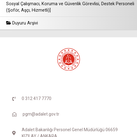
Sosyal Çalışmacı, Koruma ve Güvenlik Görevlisi, Destek Personeli
(Şoför, Aşçı, Hizmetli)]
Duyuru Arşivi
0 312 417 7770
pgm@adalet.gov.tr
Adalet Bakanlığı Personel Genel Müdürlüğü 06659
KIZILAY / ANKARA