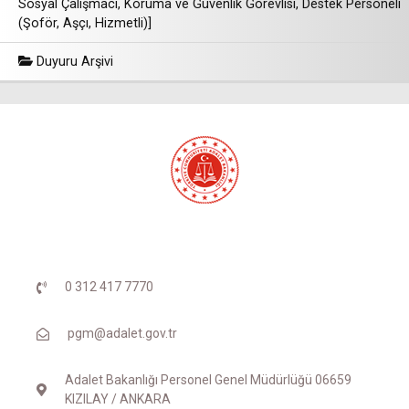
Sosyal Çalışmacı, Koruma ve Güvenlik Görevlisi, Destek Personeli
(Şoför, Aşçı, Hizmetli)]
Duyuru Arşivi
0 312 417 7770
pgm@adalet.gov.tr
Adalet Bakanlığı Personel Genel Müdürlüğü 06659
KIZILAY / ANKARA